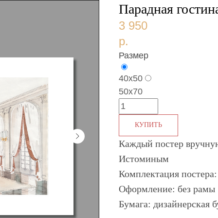
Парадная гостин
3 950
р.
Размер
40х50
50х70
КУПИТЬ
Каждый постер вручну
Истоминым
Комплектация постера:
Оформление: без рамы
Бумага: дизайнерская б